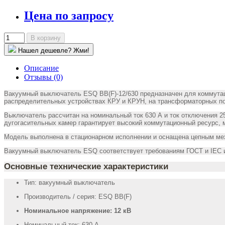
Цена по запросу
В корзину
Нашел дешевле? Жми!
Описание
Отзывы (0)
Вакуумный выключатель ESQ ВВ(F)-12/630 предназначен для коммутаци
распределительных устройствах КРУ и КРУН, на трансформаторных п
Выключатель рассчитан на номинальный ток 630 А и ток отключения 2
дугогасительных камер гарантирует высокий коммутационный ресурс, м
Модель выполнена в стационарном исполнении и оснащена цепным мех
Вакуумный выключатель ESQ соответствует требованиям ГОСТ и IEC и
Основные технические характеристики
Тип: вакуумный выключатель
Производитель / серия: ESQ ВВ(F)
Номинальное напряжение: 12 кВ
Номинальный ток: 630 А