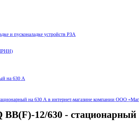
ладке и пусконаладке устройств РЗА
(ШРНН)
ый на 630 А
B(F)-12/630 - стационарный 