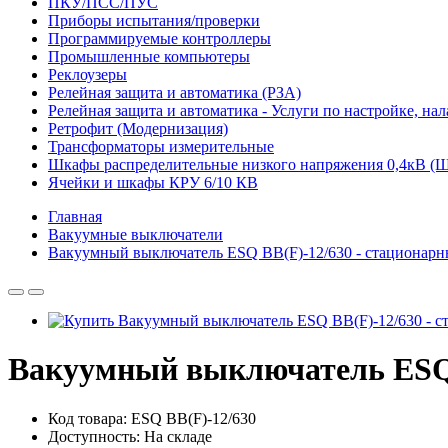
ПКУ/ПСС/ПУС
Приборы испытания/проверки
Программируемые контроллеры
Промышленные компьютеры
Реклоузеры
Релейная защита и автоматика (РЗА)
Релейная защита и автоматика - Услуги по настройке, на
Ретрофит (Модернизация)
Трансформаторы измерительные
Шкафы распределительные низкого напряжения 0,4кВ 
Ячейки и шкафы КРУ 6/10 КВ
Главная
Вакуумные выключатели
Вакуумный выключатель ESQ BB(F)-12/630 - стационарн
Вакуумный выключатель ESQ B
Код товара: ESQ BB(F)-12/630
Доступность: На складе