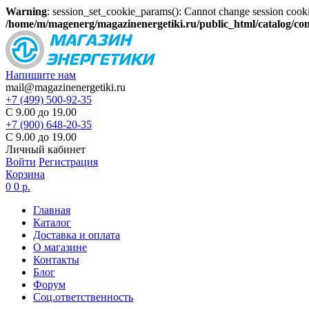
Warning
: session_set_cookie_params(): Cannot change session cooki
/home/m/magenerg/magazinenergetiki.ru/public_html/catalog/co
Напишите нам
mail@magazinenergetiki.ru
+7 (499) 500-92-35
С 9.00 до 19.00
+7 (900) 648-20-35
С 9.00 до 19.00
Личный кабинет
Войти
Регистрация
Корзина
0
0 р.
Главная
Каталог
Доставка и оплата
О магазине
Контакты
Блог
Форум
Соц.ответственность
Цены в карточке товаров