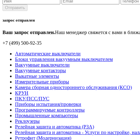
запрос отправлен
Ваш запрос отправлен.
Наш менеджер свяжется с вами в ближ
+7 (499) 500-92-35
Автоматические выключатели
Блоки управления вакуумным выключателем
Вакуумные выключатели
Вакуумные контакторы
Выкатные элементы
Измерительные приборы
Камера сборная одностороннего обслуживания (КСО)
КРУН
ПКУ/ПСС/ПУС
Приборы испытания/проверки
Программируемые контроллеры
Промышленные компьютеры
Реклоузеры
Релейная защита и автоматика (РЗА)
Релейная защита и автоматика - Услуги по настройке, на
Ретрофит (Модернизация)