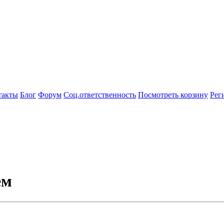
такты
Блог
Форум
Соц.ответственность
Посмотреть корзину
Рег
ем