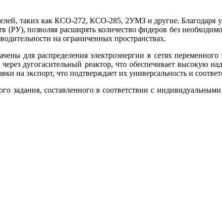
лей, таких как КСО-272, КСО-285, 2УМЗ и другие. Благодаря у
в (РУ), позволяя расширять количество фидеров без необходи
водительности на ограниченных пространствах.
ены для распределения электроэнергии в сетях переменного тр
й через дугогасительный реактор, что обеспечивает высокую на
тавки на экспорт, что подтверждает их универсальность и соотв
го задания, составленного в соответствии с индивидуальными т