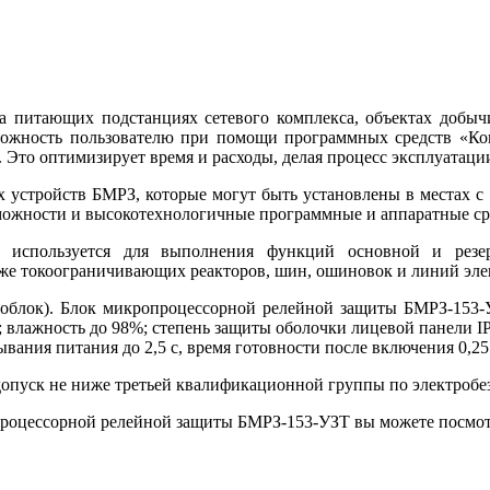
а питающих подстанциях сетевого комплекса, объектах добыч
можность пользователю при помощи программных средств «Ко
. Это оптимизирует время и расходы, делая процесс эксплуатац
х устройств БМРЗ, которые могут быть установлены в местах с
ожности и высокотехнологичные программные и аппаратные ср
 используется для выполнения функций основной и резер
кже токоограничивающих реакторов, шин, ошиновок и линий эле
ноблок). Блок микропроцессорной релейной защиты БМРЗ-153-
й; влажность до 98%; степень защиты оболочки лицевой панели 
вания питания до 2,5 с, время готовности после включения 0,25 
допуск не ниже третьей квалификационной группы по электробе
роцессорной релейной защиты БМРЗ-153-УЗТ вы можете посмотре