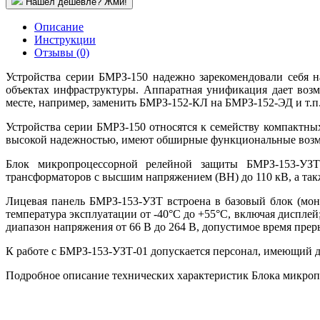
Нашел дешевле? Жми!
Описание
Инструкции
Отзывы (0)
Устройства серии БМРЗ-150 надежно зарекомендовали себя н
объектах инфраструктуры. Аппаратная унификация дает воз
месте, например, заменить БМРЗ-152-КЛ на БМРЗ-152-ЭД и т.п
Устройства серии БМРЗ-150 относятся к семейству компактны
высокой надежностью, имеют обширные функциональные возм
Блок микропроцессорной релейной защиты БМРЗ-153-УЗТ
трансформаторов с высшим напряжением (ВН) до 110 кВ, а та
Лицевая панель БМРЗ-153-УЗТ встроена в базовый блок (мо
температура эксплуатации от -40°С до +55°С, включая диспле
диапазон напряжения от 66 В до 264 В, допустимое время преры
К работе с БМРЗ-153-УЗТ-01 допускается персонал, имеющий 
Подробное описание технических характеристик Блока микроп