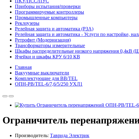
ПКУ/ПСС/ПУС
Приборы испытания/проверки
Программируемые контроллеры
Промышленные компьютеры
Реклоузеры
Релейная защита и автоматика (РЗА)
Релейная защита и автоматика - Услуги по настройке, на
Ретрофит (Модернизация)
Трансформаторы измерительные
Шкафы распределительные низкого напряжения 0,4кВ 
Ячейки и шкафы КРУ 6/10 КВ
Главная
Вакуумные выключатели
Комплектующие для BB/TEL
ОПН-РВ/TEL-6/7,6/5/250 УХЛ1
Ограничитель перенапряжени
Производитель:
Таврида Электрик